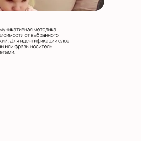
ммуникативная методика.
висимости от выбранного
кий. Для идентификации слов
мы или фразы носитель
етами.