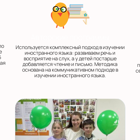
Авторские программы
по
Используется комплексный подход в изучении
е
иностранного языка: развиваем речь и
6
восприятие на слух, а у детей постарше
щая
добавляется чтение и письмо. Методика
п
основана на коммуникативном подходе в
с
изучении иностранного языка.