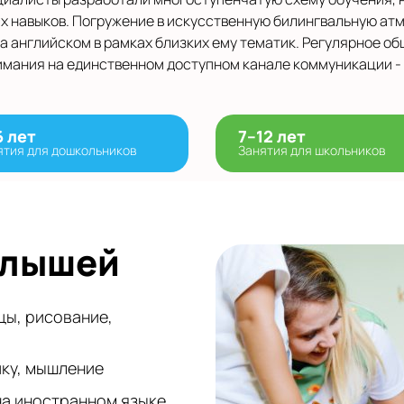
х навыков. Погружение в искусственную билингвальную ат
на английском в рамках близких ему тематик. Регулярное о
имания на единственном доступном канале коммуникации -
6 лет
7–12 лет
ятия для дошкольников
Занятия для школьников
алышей
цы, рисование,
ику, мышление
на иностранном языке