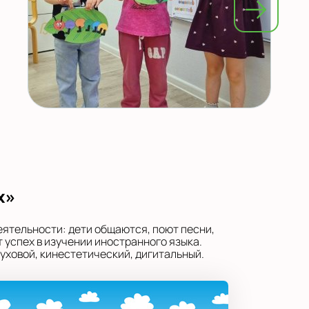
х»
еятельности: дети общаются, поют песни,
 успех в изучении иностранного языка.
уховой, кинестетический, дигитальный.