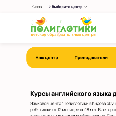
Киров
Выберите центр
Выберите центр
на Красноармейской
Показать на карте
Выбрать другой город
Наш центр
Преподаватели
Курсы английского языка д
Языковой центр “Полиглотики в Кирове обуч
ребятишки от 12 месяцев до 18 лет. В авто
традиционными схемами образования. Спец