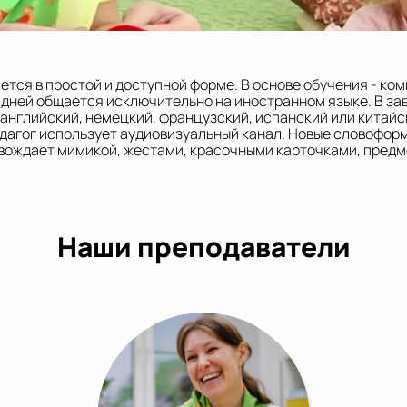
тся в простой и доступной форме. В основе обучения - ко
 дней общается исключительно на иностранном языке. В за
 английский, немецкий, французский, испанский или китайс
дагог использует аудиовизуальный канал. Новые словофор
вождает мимикой, жестами, красочными карточками, предм
Наши преподаватели