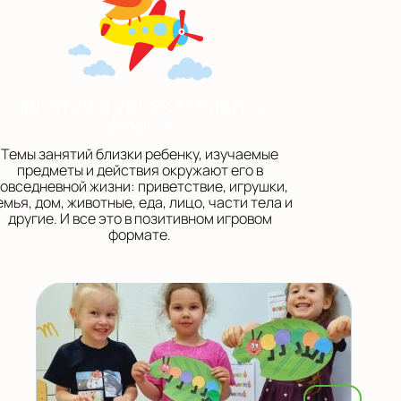
Занятия в увлекательной
форме
Темы занятий близки ребенку, изучаемые
предметы и действия окружают его в
овседневной жизни: приветствие, игрушки,
емья, дом, животные, еда, лицо, части тела и
другие. И все это в позитивном игровом
формате.