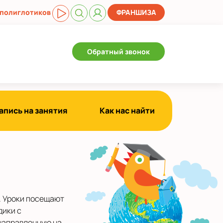
 полиглотиков
ФРАНШИЗА
Обратный звонок
апись на занятия
Как нас найти
й. Уроки посещают
дики с
направленную на