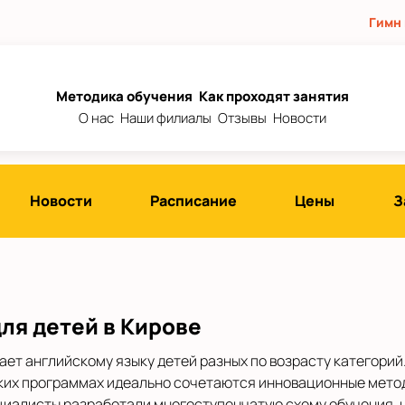
Гимн
Методика обучения
Как проходят занятия
О нас
Наши филиалы
Отзывы
Новости
Новости
Расписание
Цены
З
ля детей в Кирове
ает английскому языку детей разных по возрасту категори
рских программах идеально сочетаются инновационные мето
иалисты разработали многоступенчатую схему обучения, 