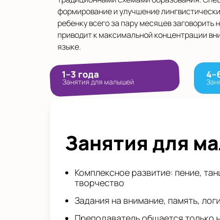
формирование и улучшение лингвистически
ребенку всего за пару месяцев заговорить 
приводит к максимальной концентрации вн
языке.
1–3 года
4–
Занятия для малышей
Зан
Занятия для м
Комплексное развитие: пение, тан
творчество
Задания на внимание, память, лог
Преподаватель общается только 