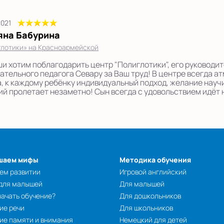
2021
яна Бабурина
лотики» на Красноармейской
ши хотим поблагодарить центр "Полиглотики", его руководит
ательного педагога Севару за Ваш труд! В центре всегда 
а, к каждому ребёнку индивидуальный подход, желание науч
ий пролетает незаметно! Сын всегда с удовольствием идёт 
шаем мифы
Методика обучения
ем развитии
Игровой английский
 для малышей
Для малышей
начать обучение?
Для дошкольников
ие речи
Для школьников
ие памяти и внимания
Немецкий для детей