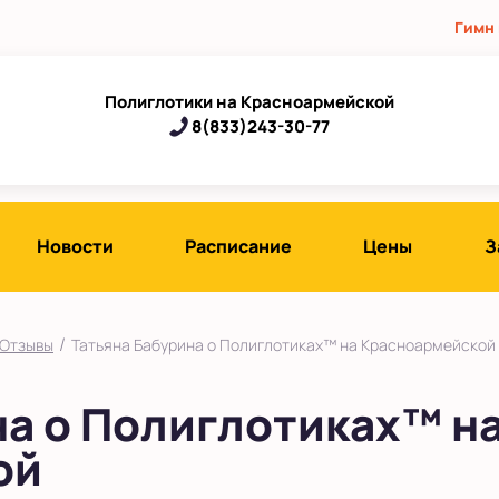
Гимн
Полиглотики на Красноармейской
8(833)243-30-77
Новости
Расписание
Цены
З
/
Отзывы
Татьяна Бабурина о Полиглотиках™ на Красноармейской
на о Полиглотиках™ н
ой