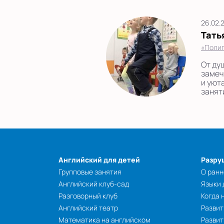
26.02.
Тать
«Полиг
От ду
замеч
и уют
занят
Английский для детей
Разру
Групповые занятия
О ранн
Английский клуб-сад
Языки
Разговорный клуб
Когда 
Английский театр
Развит
Математика на английском
Развит