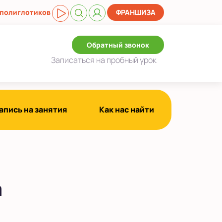
 полиглотиков
ФРАНШИЗА
Обратный звонок
Записаться
на пробный урок
апись на занятия
Как нас найти
а