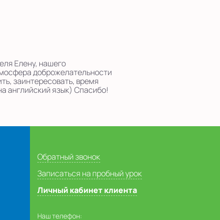
еля Елену, нашего
атмосфера доброжелательности
ить, заинтересовать, время
на английский язык) Спасибо!
Обратный звонок
Записаться на пробный урок
Личный кабинет клиента
Наш телефон: